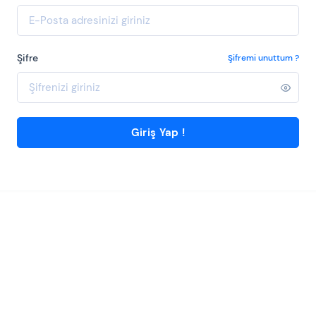
Şifre
Şifremi unuttum ?
Giriş Yap !